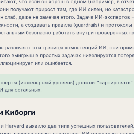
итают, что если он хорош в одном (например, в отчет
 они получают прирост там, где ИИ силен, но катаст
он слаб, даже не замечая этого. Задача ИИ-экспертов 
ности, а создавать правила (guardrails) и протоколы
остальным безопасно работать внутри проверенных гр
не различают эти границы компетенций ИИ, они прим
этого выигрыш в простых задачах нивелируется потеря
аллюцинирует или ошибается.
сперты (инженерный уровень) должны "картировать"
 для остальных.
и Киборги
и Harvard выявило два типа успешных пользователей.
имер, человек делает стратегию, ИИ генерирует вари