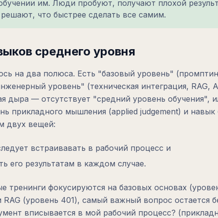
обучении им. Люди пробуют, получают плохой результа
 решают, что быстрее сделать все самим.
выков среднего уровня
сь на два полюса. Есть "базовый уровень" (промптин
инженерный уровень" (техническая интеграция, RAG, A
ая дыра — отсутствует "средний уровень обучения", 
нь прикладного мышления (applied judgement) и навык
м двух вещей:
ледует встраивавать в рабочий процесс и
ть его результатам в каждом случае.
е тренинги фокусируются на базовых основах (уровен
и RAG (уровень 401), самый важный вопрос остается бе
умент вписывается в мой рабочий процесс? (прикладн