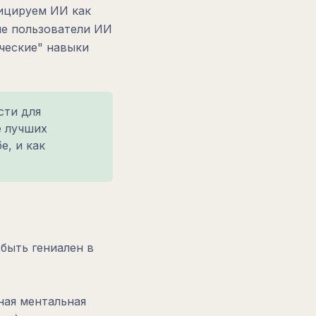
фицируем ИИ как
ие пользователи ИИ
еческие" навыки
сти для
е лучших
е, и как
быть гениален в
ная ментальная