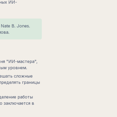
ных ИИ-
Nate B. Jones.
ова.
ня "ИИ-мастера",
ным уровнем.
решать сложные
определять границы
деление работы
о заключается в