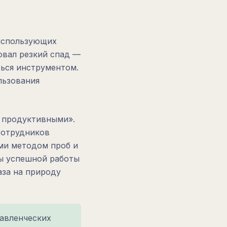
 использующих
довал резкий спад —
ться инструментом.
льзования
ь продуктивными».
сотрудников
ями методом проб и
ы успешной работы
аза на природу
равленческих