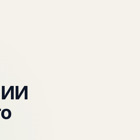
рограммы
Кейсы
О нас
Полезное
Диагностика
 ИИ
то