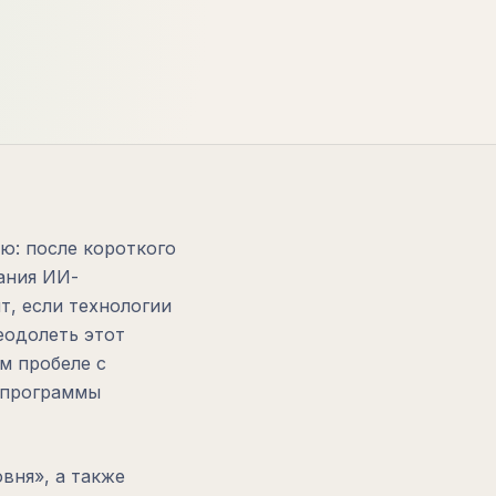
ю: после короткого
ания ИИ-
т, если технологии
еодолеть этот
м пробеле c
 программы
вня», а также