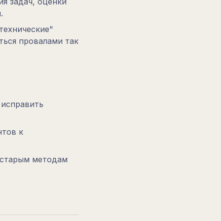
ия задач, оценки
.
технические"
ться провалами так
о исправить
нтов к
к старым методам