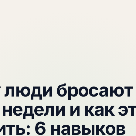
Методика
Oper8
П
 люди бросают
 недели и как э
ть: 6 навыков