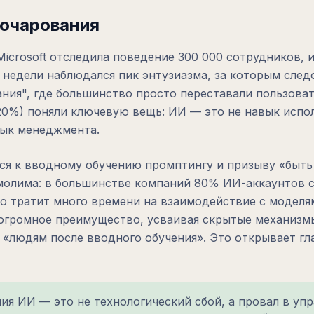
зочарования
Microsoft отследила поведение 300 000 сотрудников,
и недели наблюдался пик энтузиазма, за которым сле
ания", где большинство просто переставали пользова
0%) поняли ключевую вещь: ИИ — это не навык испо
вык менеджмента.
ся к вводному обучению промптингу и призыву «быт
молима: в большинстве компаний 80% ИИ-аккаунтов 
кто тратит много времени на взаимодействие с модел
огромное преимущество, усваивая скрытые механизм
 «людям после вводного обучения». Это открывает гл
ия ИИ — это не технологический сбой, а провал в уп