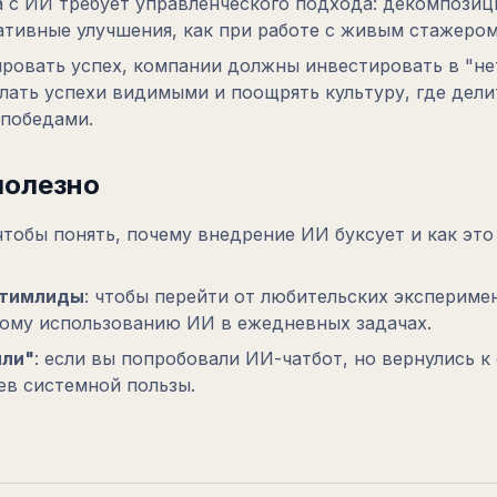
 с ИИ требует управленческого подхода: декомпозиц
ативные улучшения, как при работе с живым стажером
ровать успех, компании должны инвестировать в "не
лать успехи видимыми и поощрять культуру, где дели
 победами.
полезно
 чтобы понять, почему внедрение ИИ буксует и как эт
 тимлиды
: чтобы перейти от любительских экспериме
ому использованию ИИ в ежедневных задачах.
яли"
: если вы попробовали ИИ-чатбот, но вернулись 
ев системной пользы.