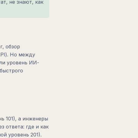
т, не знают, как
г, обзор
PI). Но между
или уровень ИИ-
 быстрого
ь 101), а инженеры
з ответа: где и как
ой уровень 201).