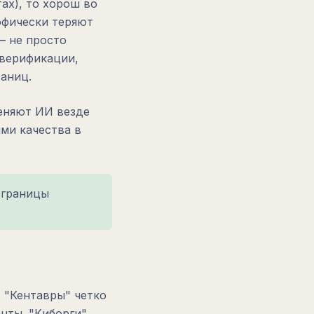
ах), то хорош во
рофически теряют
— не просто
 верификации,
аниц.
еняют ИИ везде
ми качества в
 границы
 "Кентавры" четко
анты. "Киборги"