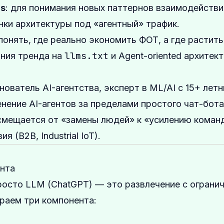
rs
: для понимания новых паттернов взаимодействи
енки архитектуры под «агентный» трафик.
 понять, где реально экономить ФОТ, а где растить
llms.txt
ания тренда на
и Agent-oriented архитект
нователь AI-агентства, эксперт в ML/AI с 15+ лет
нение AI-агентов за пределами простого чат-бота
смещается от «замены людей» к «усилению коман
 (B2B, Industrial IoT).
ента
росто LLM (ChatGPT) — это развлечение с ограни
ираем три компонента: