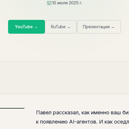
10 июля 2025 г.
YouTube
→
RuTube
→
Презентация
→
Павел рассказал, как именно ваш б
к появлению AI-агентов. И как осед