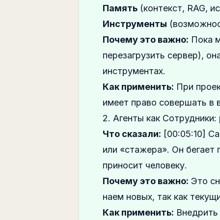
Память
(контекст, RAG, ис
Инструменты
(возможност
Почему это важно:
Пока 
перезагрузить сервер), он
инструментах.
Как применить:
При проек
имеет право совершать в в
2. Агенты как Сотрудники:
Что сказали:
[00:05:10] С
или «стажера». Он бегает
приносит человеку.
Почему это важно:
Это сн
наем новых, так как теку
Как применить:
Внедрить 