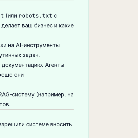
xt
robots.txt
(или
с
 делает ваш бизнес и какие
ки на AI-инструменты
утинных задач.
ую документацию. Агенты
орошо они
RAG-систему (например, на
тов.
азрешили системе вносить