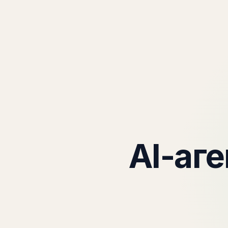
Кактус
AI-аг