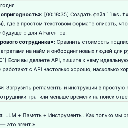
егодня
llms.t
топригодность»:
[00:18:35] Создать файл
, где в простом текстовом формате описать, что
O будущего для AI-агентов.
рового сотрудника»:
Сравнить стоимость подпис
затратами на найм и онбординг новых людей для р
:01] Если вы делаете API, пишите к нему идеальн
е) работают с API настолько хорошо, насколько х
»:
Загрузить регламенты и инструкции в простую 
сотрудники тратили меньше времени на поиск отве
я: LLM + Память + Инструменты. Как только мы р
— это агент.»