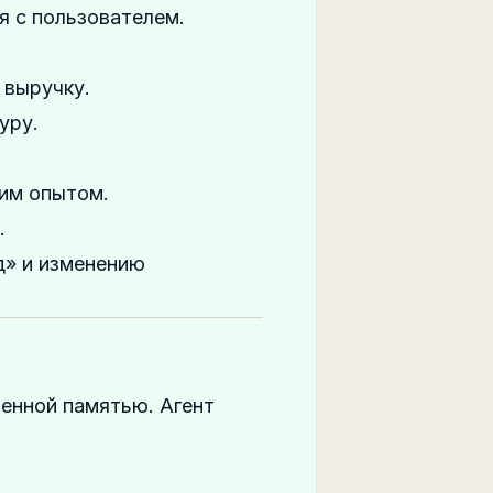
я с пользователем.
 выручку.
уру.
ним опытом.
.
д» и изменению
ченной памятью. Агент