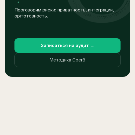
0
3
Проговорим риски: приватность, интеграции,
оргготовность.
Записаться на аудит →
Методика Oper8