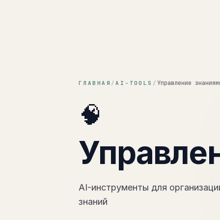
Кактус
Управление знаниям
ГЛАВНАЯ
/
AI-TOOLS
/
🧠
Управле
AI-инструменты для организации
знаний