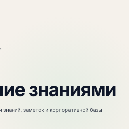
Методика
Oper8
П
и
ние знаниями
 знаний, заметок и корпоративной базы