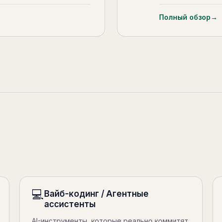
Полный обзор
→
💻
Вайб-кодинг / Агентные
ассистенты
AI-инструменты, которые реально коммитят