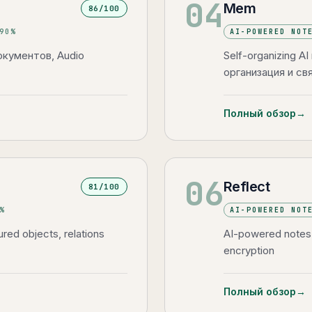
04
Mem
86
/100
90
%
AI-POWERED NOT
окументов, Audio
Self-organizing A
организация и св
Полный обзор
→
06
Reflect
81
/100
%
AI-POWERED NOT
red objects, relations
AI-powered notes 
encryption
Полный обзор
→