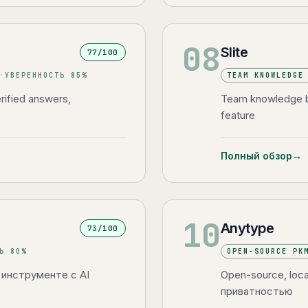
08
Slite
77
/100
·
УВЕРЕННОСТЬ
85
%
TEAM KNOWLEDGE
ified answers,
Team knowledge b
feature
Полный обзор
→
10
Anytype
73
/100
ТЬ
80
%
OPEN-SOURCE PK
 инструменте с AI
Open-source, loc
приватностью