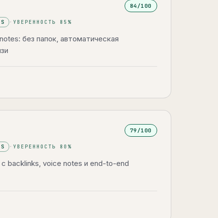
84
/100
ES
·
УВЕРЕННОСТЬ
85
%
I notes: без папок, автоматическая
язи
79
/100
ES
·
УВЕРЕННОСТЬ
80
%
с backlinks, voice notes и end-to-end