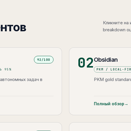
ентов
Кликните на
breakdown оц
02
Obsidian
92
/100
ТЬ
95
%
PKM / LOCAL-FI
я автономных задач в
PKM gold standard:
Полный обзор
→