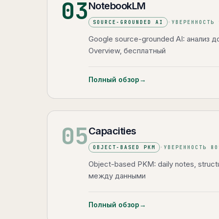
03
NotebookLM
SOURCE-GROUNDED AI
·
УВЕРЕННОСТЬ
Google source-grounded AI: анализ д
Overview, бесплатный
Полный обзор
→
05
Capacities
OBJECT-BASED PKM
·
УВЕРЕННОСТЬ
80
Object-based PKM: daily notes, structu
между данными
Полный обзор
→