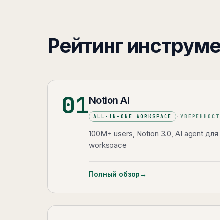
Рейтинг инструм
01
Notion AI
ALL-IN-ONE WORKSPACE
·
УВЕРЕННОС
100M+ users, Notion 3.0, AI agent дл
workspace
Полный обзор
→