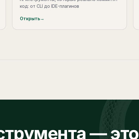
код: от CLI до IDE-плагинов
Открыть
→
струмента — это