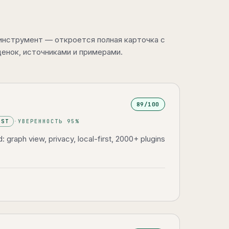
 инструмент — откроется полная карточка с
енок, источниками и примерами.
89
/100
RST
·
УВЕРЕННОСТЬ
95
%
 graph view, privacy, local-first, 2000+ plugins