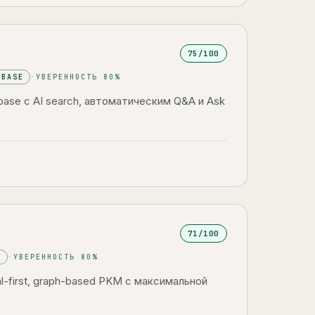
75
/100
 BASE
·
УВЕРЕННОСТЬ
80
%
ase с AI search, автоматическим Q&A и Ask
71
/100
M
·
УВЕРЕННОСТЬ
80
%
al-first, graph-based PKM с максимальной