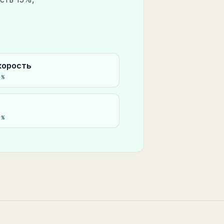
корость
5
%
0
%