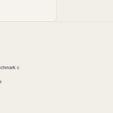
nchmark с
е