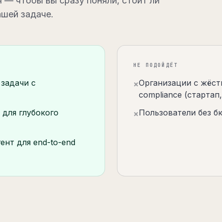
 — чтобы вы сразу поняли, стоит ли
ашей задаче.
НЕ ПОДОЙДЁТ
задачи с
Организации с жёст
×
compliance (стартап
 для глубокого
Пользователи без б
×
ент для end-to-end