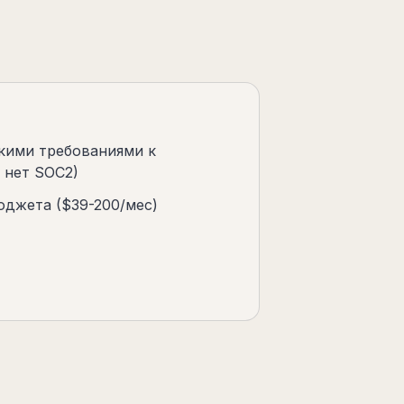
кими требованиями к
, нет SOC2)
юджета ($39-200/мес)