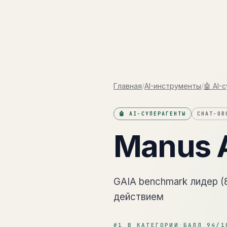
Кактус
Главная
/
AI-инструменты
/
🤖 AI-
🤖 AI-СУПЕРАГЕНТЫ
CHAT-OR
Manus 
GAIA benchmark лидер (
действием
#
1
В КАТЕГОРИИ
·
БАЛЛ
94
/1