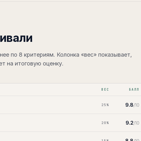
нивали
нее по
8
критериям
. Колонка «вес» показывает,
ет на итоговую оценку.
ВЕС
БАЛЛ
9.8
/10
25
%
9.2
/10
20
%
8.8
/10
15
%