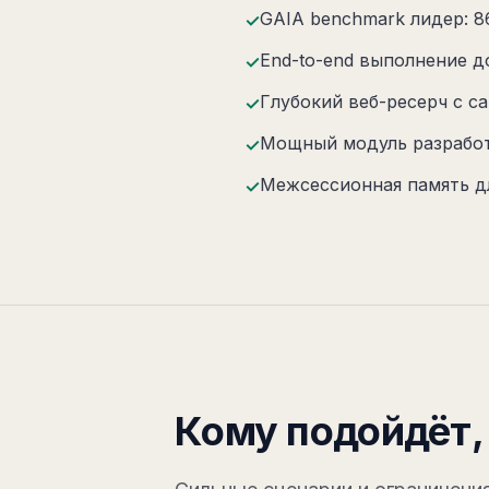
GAIA benchmark лидер: 86
✓
End-to-end выполнение д
✓
Глубокий веб-ресерч с 
✓
Мощный модуль разработк
✓
Межсессионная память д
✓
Кому подойдёт, 