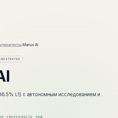
Методика
Oper8
П
суперагенты
/
Manus AI
CHESTRATOR
AI
86.5% L1) с автономным исследованием и
00
·
УВЕРЕННОСТЬ
90
%