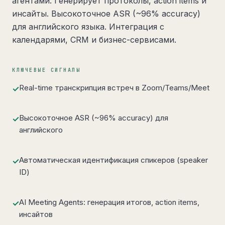
агентами. Генерирует протоколы, action items и
инсайты. Высокоточное ASR (~96% accuracy)
для английского языка. Интеграция с
календарями, CRM и бизнес-сервисами.
КЛЮЧЕВЫЕ СИГНАЛЫ
Real-time транскрипция встреч в Zoom/Teams/Meet
✓
Высокоточное ASR (~96% accuracy) для
✓
английского
Автоматическая идентификация спикеров (speaker
✓
ID)
AI Meeting Agents: генерация итогов, action items,
✓
инсайтов