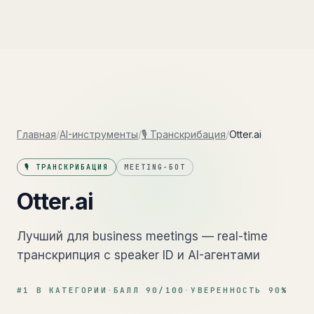
Главная
/
AI-инструменты
/
🎙️ Транскрибация
/
Otter.ai
🎙️ ТРАНСКРИБАЦИЯ
MEETING-БОТ
Otter.ai
Лучший для business meetings — real-time
транскрипция с speaker ID и AI-агентами
#
1
В КАТЕГОРИИ
·
БАЛЛ
90
/100
·
УВЕРЕННОСТЬ
90
%