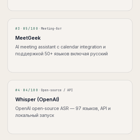
#
3
·
85
/100
·
Meeting-бот
MeetGeek
AI meeting assistant с calendar integration и
поддержкой 50+ языков включая русский
#
4
·
84
/100
·
Open-source / API
Whisper (OpenAI)
OpenAI open-source ASR — 97 языков, API и
локальный запуск