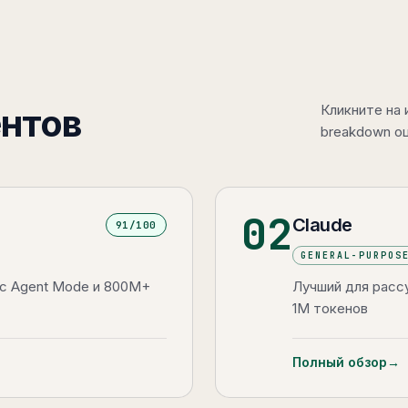
ентов
Кликните на
breakdown оц
02
Claude
91
/100
GENERAL-PURPOS
с Agent Mode и 800M+
Лучший для расс
1M токенов
Полный обзор
→