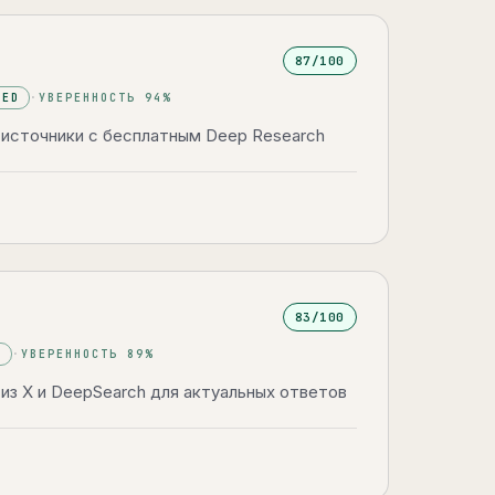
87
/100
DED
·
УВЕРЕННОСТЬ
94
%
 источники с бесплатным Deep Research
83
/100
E
·
УВЕРЕННОСТЬ
89
%
 из X и DeepSearch для актуальных ответов