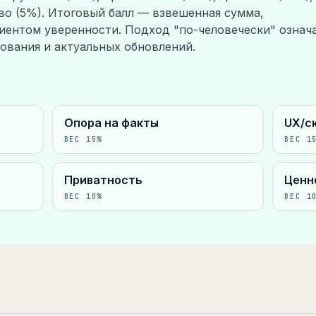
во (5%). Итоговый балл — взвешенная сумма,
ентом уверенности. Подход "по-человечески" означа
ования и актуальных обновлений.
Опора на факты
UX/с
ВЕС
15
%
ВЕС
1
Приватность
Ценн
ВЕС
10
%
ВЕС
1