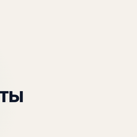
рограммы
Кейсы
О нас
Полезное
Диагностика
нты