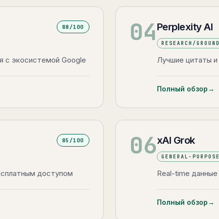
04
Perplexity AI
88
/100
RESEARCH/GROUN
ия с экосистемой Google
Лучшие цитаты и
Полный обзор
→
06
xAI Grok
85
/100
GENERAL-PURPOS
бесплатным доступом
Real-time данные
Полный обзор
→