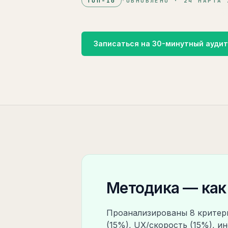
ТОП-
10
·
ОБНОВЛЕНО ·
24 МАРТА 
Записаться на 30-минутный ауди
Методика — как
Проанализированы 8 критери
(15%), UX/скорость (15%), и