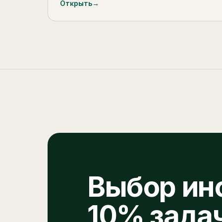
Открыть
→
Выбор ин
10% зада