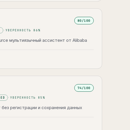
80
/100
E
·
УВЕРЕННОСТЬ
86
%
rce мультиязычный ассистент от Alibaba
74
/100
DED
·
УВЕРЕННОСТЬ
85
%
 без регистрации и сохранения данных