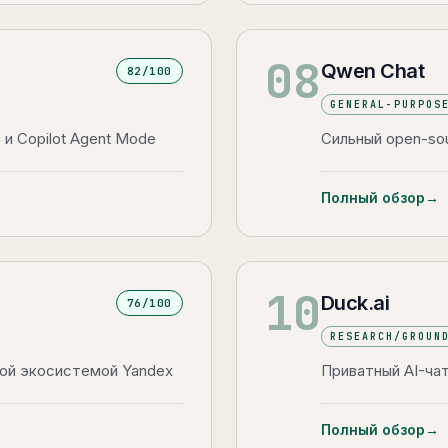
08
Qwen Chat
82
/100
GENERAL-PURPOS
 и Copilot Agent Mode
Сильный open-sou
Полный обзор
→
10
Duck.ai
76
/100
RESEARCH/GROUN
ной экосистемой Yandex
Приватный AI-чат
Полный обзор
→