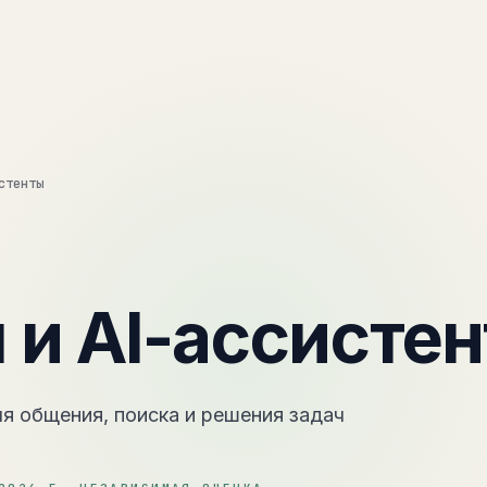
Методика
Oper8
П
стенты
 и AI-ассисте
я общения, поиска и решения задач