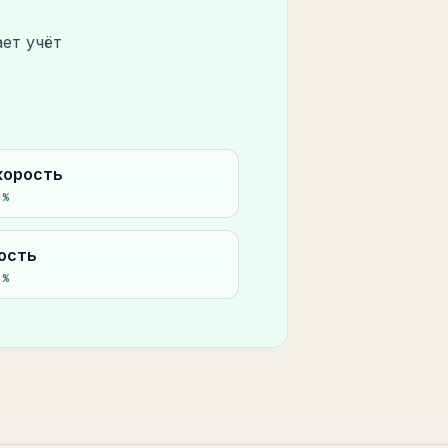
ет учёт
корость
5
%
ость
0
%