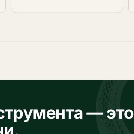
струмента — это
чи.