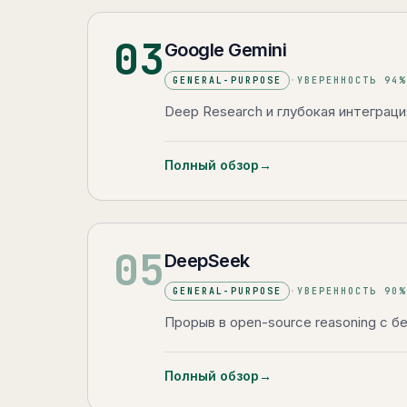
03
Google Gemini
GENERAL-PURPOSE
·
УВЕРЕННОСТЬ
94
%
Deep Research и глубокая интеграц
Полный обзор
→
05
DeepSeek
GENERAL-PURPOSE
·
УВЕРЕННОСТЬ
90
%
Прорыв в open-source reasoning с 
Полный обзор
→