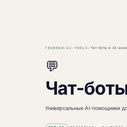
Кактус
Чат-боты и AI-асси
ГЛАВНАЯ
/
AI-TOOLS
/
💬
Чат-боты
Универсальные AI-помощники дл