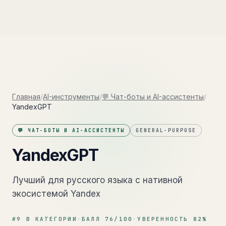
Главная
/
AI-инструменты
/
💬 Чат-боты и AI-ассистенты
/
YandexGPT
💬 ЧАТ-БОТЫ И AI-АССИСТЕНТЫ
GENERAL-PURPOSE
YandexGPT
Лучший для русского языка с нативной
экосистемой Yandex
#
9
В КАТЕГОРИИ
·
БАЛЛ
76
/100
·
УВЕРЕННОСТЬ
82
%