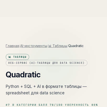
Главная
/
AI-инструменты
/
📊 Таблицы
/
Quadratic
📊 ТАБЛИЦЫ
ВЕБ-СЕРВИС (AI-ТАБЛИЦЫ ДЛЯ DATA SCIENCE)
Quadratic
Python + SQL + AI в формате таблицы —
spreadsheet для data science
#
7
В КАТЕГОРИИ
·
БАЛЛ
78
/100
·
УВЕРЕННОСТЬ
80
%