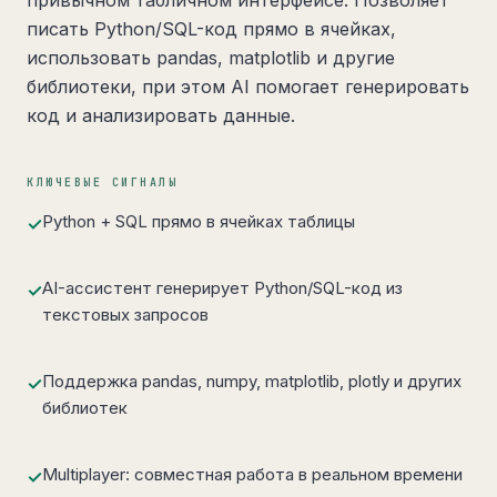
привычном табличном интерфейсе. Позволяет
писать Python/SQL-код прямо в ячейках,
использовать pandas, matplotlib и другие
библиотеки, при этом AI помогает генерировать
код и анализировать данные.
КЛЮЧЕВЫЕ СИГНАЛЫ
Python + SQL прямо в ячейках таблицы
✓
AI-ассистент генерирует Python/SQL-код из
✓
текстовых запросов
Поддержка pandas, numpy, matplotlib, plotly и других
✓
библиотек
Multiplayer: совместная работа в реальном времени
✓